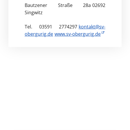
Bautzener Straße 28a
02692
Singwitz
Tel. 03591 2774297
kontakt@sv-
obergurig.de
www.sv-obergurig.de