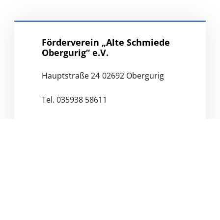
Förderverein „Alte Schmiede
Obergurig“ e.V.
Hauptstraße 24
02692 Obergurig
Tel. 035938 58611
https://www.alteschmiede-
obergurig.de/
Sanierung und Wiedernutzung der
alten Huf- und Waffenschmiede
Obergurig von 1810