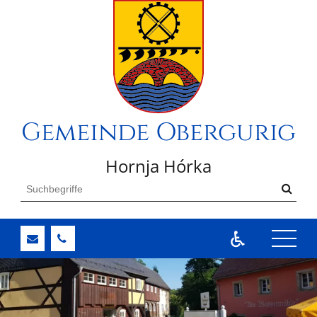
Gemeinde Obergurig
Hornja Hórka